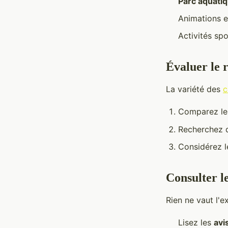
Parc aquati
Animations e
Activités sp
Évaluer le 
La variété des
c
Comparez l
Recherchez d
Considérez l
Consulter l
Rien ne vaut l'
Lisez les
avi