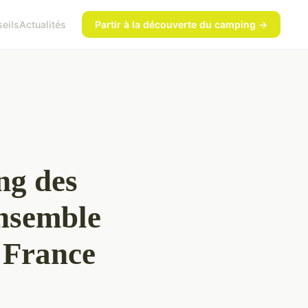
eils
Actualités
Partir à la découverte du camping →
ng des
ensemble
 France