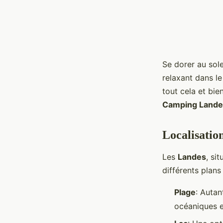
Se dorer au sole
relaxant dans l
tout cela et bi
Camping Lande
Localisatio
Les
Landes
, si
différents plans
Plage
: Auta
océaniques e