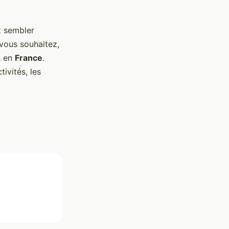
 sembler
vous souhaitez,
s en
France
.
ivités, les