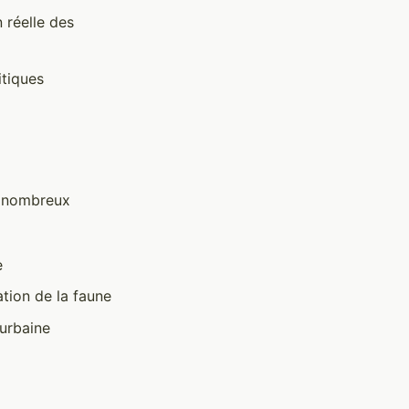
 réelle des
itiques
de nombreux
e
tion de la faune
urbaine