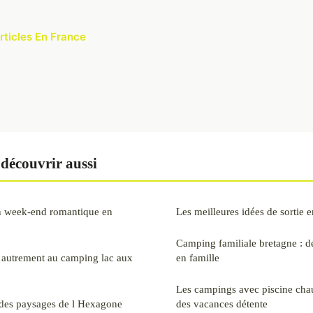
articles En France
découvrir aussi
n week-end romantique en
Les meilleures idées de sortie e
Camping familiale bretagne : d
 autrement au camping lac aux
en famille
Les campings avec piscine chau
é des paysages de l Hexagone
des vacances détente