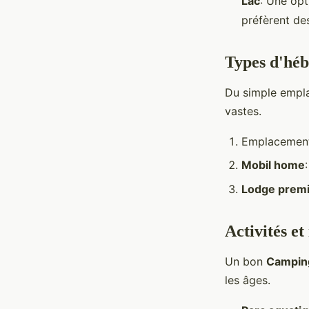
Lac
: Une opt
préfèrent de
Types d'héb
Du simple empl
vastes.
Emplacement
Mobil home
Lodge prem
Activités et
Un bon
Campin
les âges.