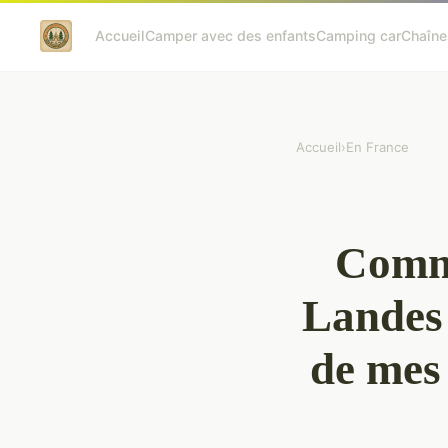
Accueil
Camper avec des enfants
Camping car
Chaîne
Accueil
›
En France
Comme
Landes 
de mes