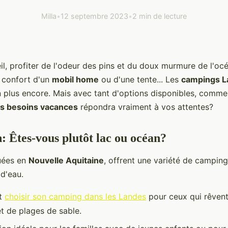
Milla
•
12 septembre 2023
•
2 min de lecture
il, profiter de l'odeur des pins et du doux murmure de l'océ
e confort d'un
mobil home
ou d'une tente... Les
campings L
en plus encore. Mais avec tant d'options disponibles, comme
s besoins vacances
répondra vraiment à vos attentes?
n: Êtes-vous plutôt lac ou océan?
tuées en
Nouvelle Aquitaine
, offrent une variété de campin
 d'eau.
nt
choisir son camping dans les Landes
pour ceux qui rêven
t de plages de sable.