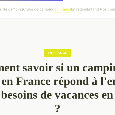
s de camping
Clubs de camping
En France
En région
Enfants
Nos cons
EN FRANCE
nt savoir si un campi
en France répond à l'
 besoins de vacances en
?