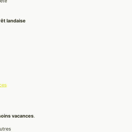
'été
rêt landaise
ces
oins vacances
.
utres