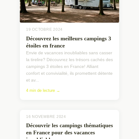
19 OCTOBRE 2024
Découvrez les meilleurs campings 3
étoiles en france
Envie de vacances inoubliables sans casser
la tirelire? Découvrez les trésors cachés des
campings 3 étoiles en France! Alliant
confort et convivialité, ils promettent détente
et av...
4 min de lecture →
16 NOVEMBRE 2024
Découvrir les campings thématiques
en France pour des vacances