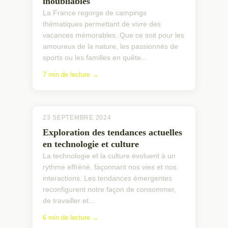
inoubliables
La France regorge de campings
thématiques permettant de vivre des
vacances mémorables. Que ce soit pour les
amoureux de la nature, les passionnés de
sports ou les familles en quête...
7 min de lecture →
23 SEPTEMBRE 2024
Exploration des tendances actuelles
en technologie et culture
La technologie et la culture évoluent à un
rythme effréné, façonnant nos vies et nos
interactions. Les tendances émergentes
reconfigurent notre façon de consommer,
de travailler et...
6 min de lecture →