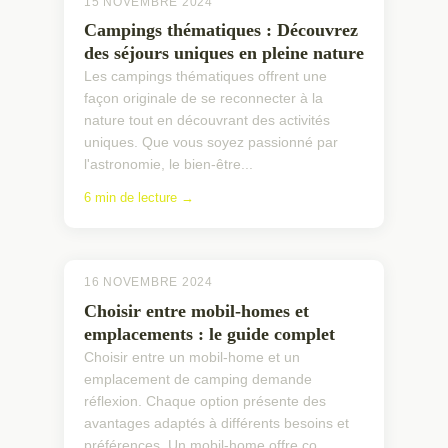
15 NOVEMBRE 2024
Campings thématiques : Découvrez
des séjours uniques en pleine nature
Les campings thématiques offrent une
façon originale de se reconnecter à la
nature tout en découvrant des activités
uniques. Que vous soyez passionné par
l'astronomie, le bien-être...
6 min de lecture →
16 NOVEMBRE 2024
Choisir entre mobil-homes et
emplacements : le guide complet
Choisir entre un mobil-home et un
emplacement de camping demande
réflexion. Chaque option présente des
avantages adaptés à différents besoins et
préférences. Un mobil-home offre co...