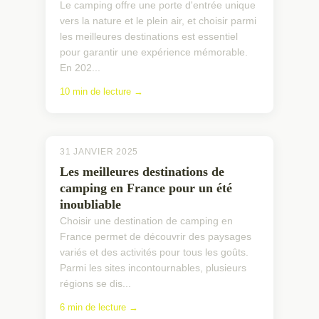
Le camping offre une porte d'entrée unique
vers la nature et le plein air, et choisir parmi
les meilleures destinations est essentiel
pour garantir une expérience mémorable.
En 202...
10 min de lecture →
31 JANVIER 2025
Les meilleures destinations de
camping en France pour un été
inoubliable
Choisir une destination de camping en
France permet de découvrir des paysages
variés et des activités pour tous les goûts.
Parmi les sites incontournables, plusieurs
régions se dis...
6 min de lecture →