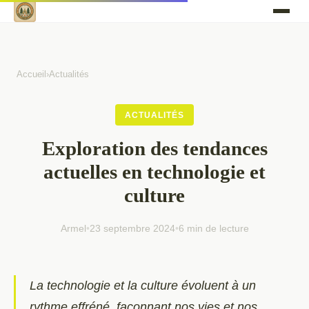
Accueil
›
Actualités
ACTUALITÉS
Exploration des tendances
actuelles en technologie et
culture
Armel
•
23 septembre 2024
•
6 min de lecture
La technologie et la culture évoluent à un
rythme effréné, façonnant nos vies et nos