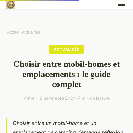
Accueil
›
Actualités
ACTUALITÉS
Choisir entre mobil-homes et
emplacements : le guide
complet
Armel
•
16 novembre 2024
•
7 min de lecture
Choisir entre un mobil-home et un
emplacement de camping demande réflexion.