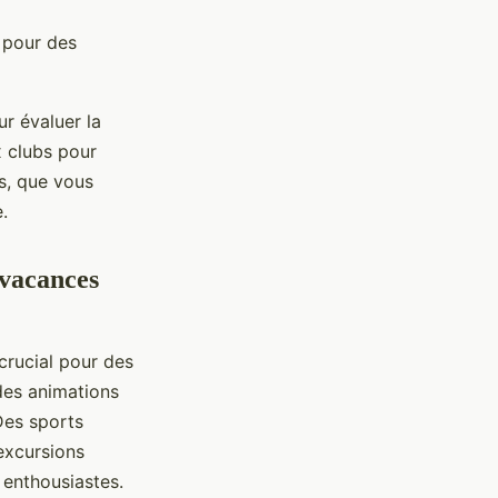
, pour des
r évaluer la
x clubs pour
s, que vous
.
 vacances
 crucial pour des
des animations
Des sports
 excursions
 enthousiastes.