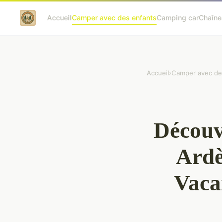
Accueil
Camper avec des enfants
Camping car
Chaîne
Accueil
›
Camper avec de
Découv
Ardè
Vaca