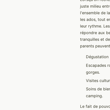
juste milieu en
l'ensemble de l
les ados, tout e
leur rythme. Le
répondre aux be
tranquilles et d
parents peuvent 
Dégustation 
Escapades r
gorges.
Visites cultu
Soins de bie
camping.
Le fait de pouvo