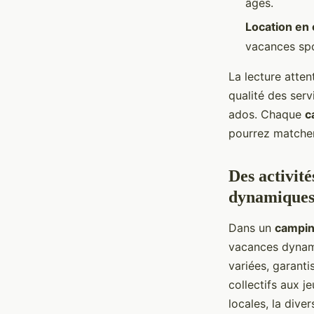
âges.
Location en 
vacances spo
La lecture atte
qualité des serv
ados. Chaque
c
pourrez matcher
Des activité
dynamique
Dans un
campin
vacances dynami
variées, garant
collectifs aux j
locales, la dive