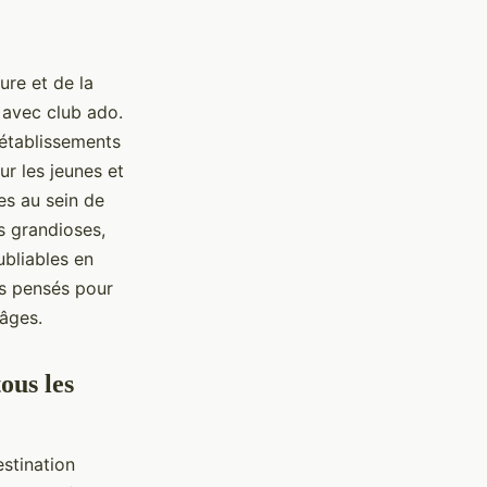
ure et de la
 avec club ado.
'établissements
r les jeunes et
es au sein de
s grandioses,
ubliables en
gs pensés pour
 âges.
ous les
estination