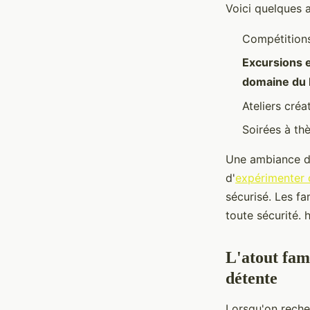
Voici quelques 
Compétitions 
Excursions 
domaine du 
Ateliers créa
Soirées à th
Une ambiance dé
d'
expérimenter d
sécurisé. Les f
toute sécurité
L'atout fami
détente
Lorsqu'on rech