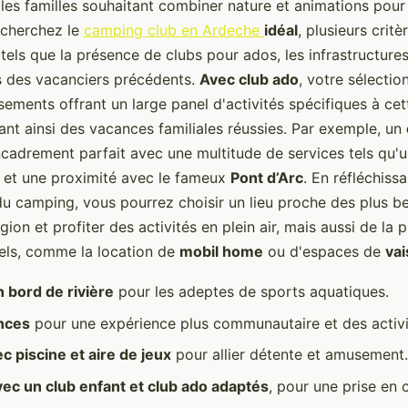
 les familles souhaitant combiner nature et animations pour 
echerchez le
camping club en Ardeche
idéal
, plusieurs crit
tels que la présence de clubs pour ados, les infrastructure
is des vacanciers précédents.
Avec club ado
, votre sélectio
sements offrant un large panel d'activités spécifiques à cet
ant ainsi des vacances familiales réussies. Par exemple, un
encadrement parfait avec une multitude de services tels qu'
x, et une proximité avec le fameux
Pont d’Arc
. En réfléchiss
u camping, vous pourrez choisir un lieu proche des plus be
égion et profiter des activités en plein air, mais aussi de la 
iels, comme la location de
mobil home
ou d'espaces de
vai
 bord de rivière
pour les adeptes de sports aquatiques.
ances
pour une expérience plus communautaire et des activi
 piscine et aire de jeux
pour allier détente et amusement.
ec un club enfant et club ado adaptés
, pour une prise en 