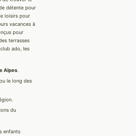
 de détente pour
e loisirs pour
leurs vacances à
onçus pour
des terrasses
club ado, les
e Alpes
.
ou le long des
égion.
tions du
s enfants