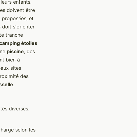
leurs enfants.
ères doivent être
s proposées, et
n doit s'orienter
te tranche
camping étoiles
une
piscine
, des
ant bien à
aux sites
proximité des
sselle
.
tés diverses.
charge selon les