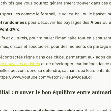
activités que vous pourrez généralement trouver dans ces 
sportives comme le football, le volley-ball ou le basket-ba
et randonnées
pour découvrir les paysages des
Alpes
ou e
Pont d’Arc
.
tifs et culturels, pour stimuler l'imaginaire tout en s'amusant
èmes, discos et spectacles, pour des moments de partage i
contractée règne dans ces clubs, permettant aux ados de 
e nouvelles activités
et de développer leur indépendance 
amilles peuvent donc se détendre, sachant que leurs enfants
. https://www.youtube.com/watch?v=aeuwGoauLqI
lial : trouver le bon équilibre entre animat
erche un
camping en Ardèche avec club ado
, il est essenti