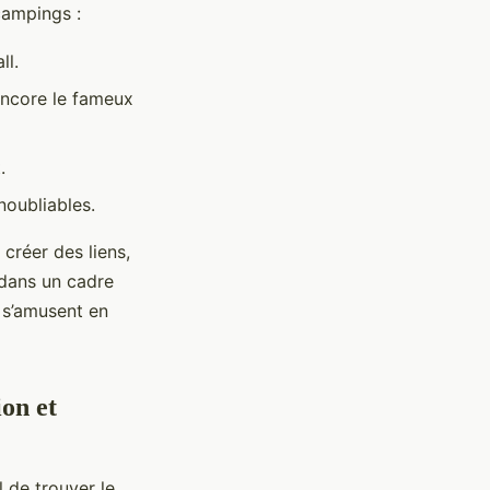
campings :
ll.
ncore le fameux
.
noubliables.
créer des liens,
dans un cadre
 s’amusent en
ion et
el de trouver le