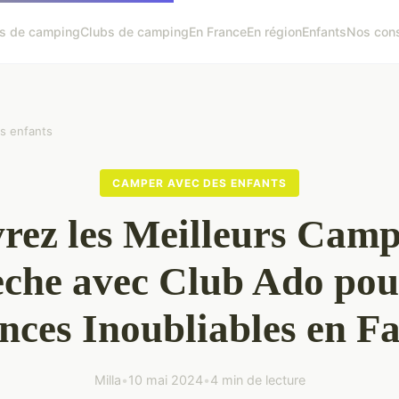
s de camping
Clubs de camping
En France
En région
Enfants
Nos cons
s enfants
CAMPER AVEC DES ENFANTS
rez les Meilleurs Camp
che avec Club Ado pou
nces Inoubliables en Fa
Milla
•
10 mai 2024
•
4 min de lecture