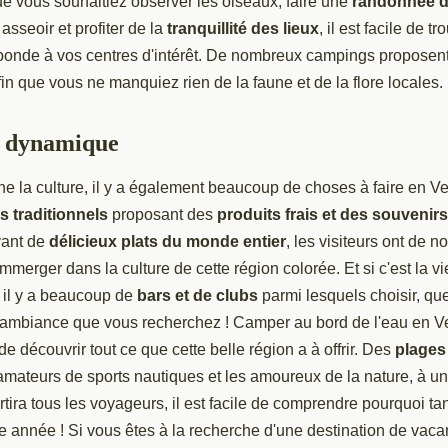
ue vous souhaitiez observer les oiseaux, faire une
randonnée d
sseoir et profiter de la
tranquillité des lieux
, il est facile de 
ponde à vos centres d'intérêt. De nombreux campings proposen
fin que vous ne manquiez rien de la faune et de la flore locales.
e dynamique
ne la culture, il y a également beaucoup de choses à faire en 
s traditionnels
proposant des
produits frais et des souveni
vant de
délicieux plats du monde entier
, les visiteurs ont de 
'immerger dans la culture de cette région colorée. Et si c'est la 
 il y a beaucoup de
bars et de clubs
parmi lesquels choisir, que
ambiance que vous recherchez ! Camper au bord de l'eau en V
e découvrir tout ce que cette belle région a à offrir. Des
plages
 amateurs de sports nautiques et les amoureux de la nature, à u
rtira tous les voyageurs, il est facile de comprendre pourquoi ta
ue année ! Si vous êtes à la recherche d'une destination de va