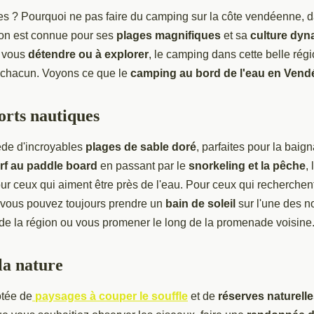
s ? Pourquoi ne pas faire du camping sur la côte vendéenne, 
gion est connue pour ses
plages magnifiques
et sa
culture dy
à vous
détendre ou à explorer
, le camping dans cette belle régio
 chacun. Voyons ce que le
camping au bord de l'eau en Vend
orts nautiques
de d'incroyables
plages de sable doré
, parfaites pour la baign
rf au paddle board
en passant par le
snorkeling et la pêche
,
r ceux qui aiment être près de l'eau. Pour ceux qui recherche
 vous pouvez toujours prendre un
bain de soleil
sur l'une des 
de la région ou vous promener le long de la promenade voisine
la nature
otée de
paysages à couper le souffle
et de
réserves naturell