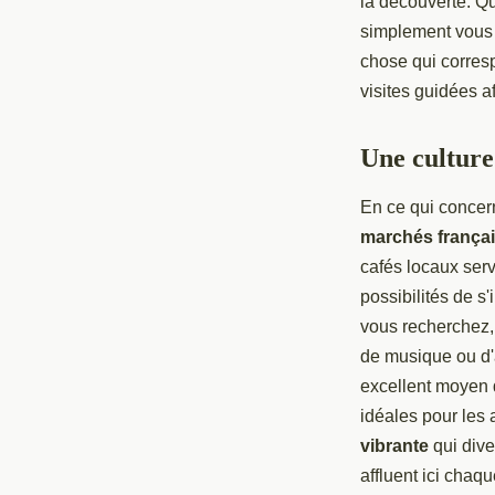
la découverte. Q
simplement vous a
chose qui corres
visites guidées a
Une cultur
En ce qui concer
marchés françai
cafés locaux ser
possibilités de s
vous recherchez,
de musique ou d'
excellent moyen d
idéales pour les
vibrante
qui dive
affluent ici chaq