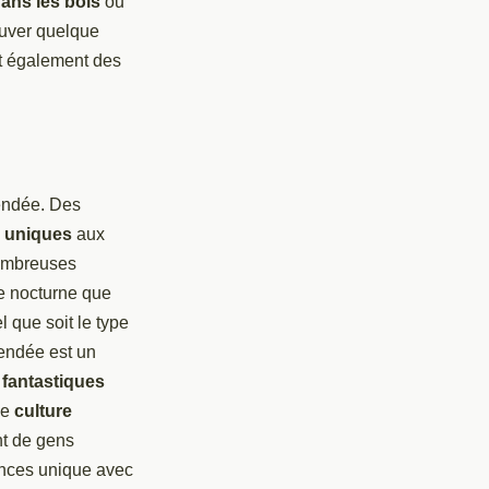
ans les bois
ou
trouver quelque
t également des
Vendée. Des
rs uniques
aux
nombreuses
vie nocturne que
l que soit le type
endée est un
 fantastiques
ne
culture
nt de gens
cances unique avec