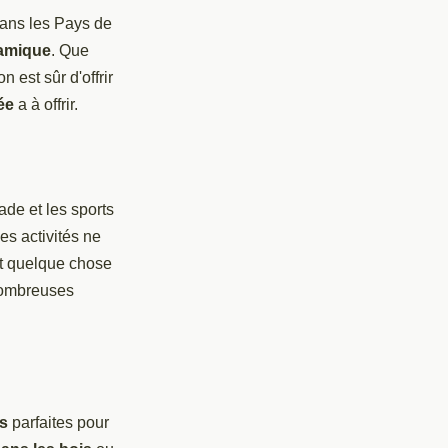
dans les Pays de
namique
. Que
n est sûr d'offrir
ée
a à offrir.
ade et les sports
 les activités ne
nt quelque chose
nombreuses
.
es
parfaites pour