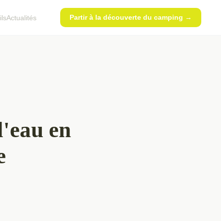
Partir à la découverte du camping →
ls
Actualités
l'eau en
e