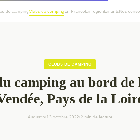
es de camping
Clubs de camping
En France
En région
Enfants
Nos consei
CLUBS DE CAMPING
u camping au bord de 
Vendée, Pays de la Loir
Augustin
•
13 octobre 2022
•
2 min de lecture