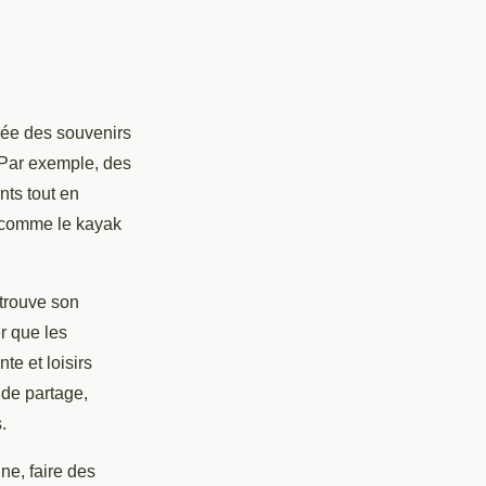
crée des souvenirs
. Par exemple, des
ts tout en
s comme le kayak
 trouve son
r que les
te et loisirs
 de partage,
.
ne, faire des