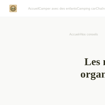
Accueil
Camper avec des enfants
Camping car
Chaîn
Accueil
›
Nos conseils
Les 
organ