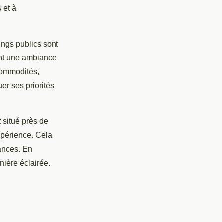
 et à
ings publics sont
ant une ambiance
 commodités,
er ses priorités
 situé près de
expérience. Cela
tances. En
nière éclairée,