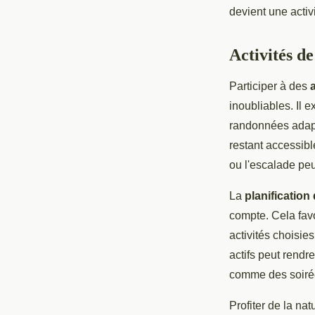
devient une activ
Activités de
Participer à des
inoubliables. Il 
randonnées adapt
restant accessib
ou l'escalade peu
La
planification
compte. Cela fav
activités choisie
actifs peut rendr
comme des soirée
Profiter de la na