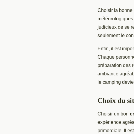
Choisir la bonne
météorologiques p
judicieux de se r
seulement le conf
Enfin, il est imp
Chaque personne d
préparation des 
ambiance agréabl
le camping devien
Choix du si
Choisir un bon
e
expérience agréab
primordiale. Il es