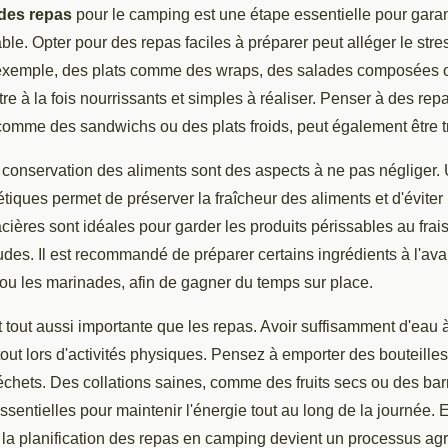
 des repas
pour le camping est une étape essentielle pour garan
le. Opter pour des repas faciles à préparer peut alléger le stre
r exemple, des plats comme des wraps, des salades composées
re à la fois nourrissants et simples à réaliser. Penser à des rep
comme des sandwichs ou des plats froids, peut également être tr
 conservation des aliments sont des aspects à ne pas négliger. U
iques permet de préserver la fraîcheur des aliments et d'éviter
acières sont idéales pour garder les produits périssables au frai
udes. Il est recommandé de préparer certains ingrédients à l'a
u les marinades, afin de gagner du temps sur place.
 tout aussi importante que les repas. Avoir suffisamment d'eau à
out lors d'activités physiques. Pensez à emporter des bouteilles 
déchets. Des collations saines, comme des fruits secs ou des ba
sentielles pour maintenir l'énergie tout au long de la journée.
la planification des repas en camping devient un processus agré