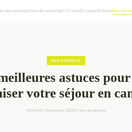
es de camping
Clubs de camping
En France
En région
Enfants
Nos consei
NOS CONSEILS
meilleures astuces pour
iser votre séjour en c
Armel
•
15 novembre 2024
•
5 min de lecture