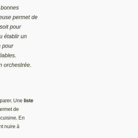
s bonnes
tieuse permet de
soit pour
 établir un
s pour
iables.
 orchestrée.
éparer. Une
liste
permet de
 cuisine. En
nt nuire à