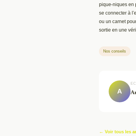
pique-niques en 
se connecter à l
ou un carnet pour
sortie en une vér
Nos conseils
EC
A
A
← Voir tous les a