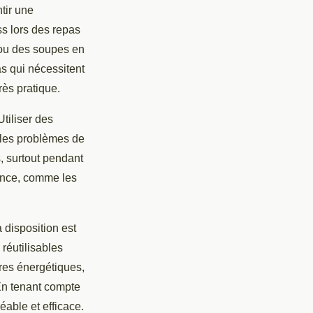
tir une
ss lors des repas
 ou des soupes en
as qui nécessitent
ès pratique.
tiliser des
 les problèmes de
s, surtout pendant
vance, comme les
 disposition est
réutilisables
rres énergétiques,
 En tenant compte
able et efficace.