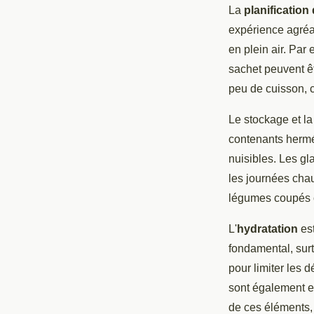
La
planification
expérience agréab
en plein air. Pa
sachet peuvent êt
peu de cuisson, 
Le stockage et la
contenants hermét
nuisibles. Les gl
les journées cha
légumes coupés o
L'
hydratation
est
fondamental, surt
pour limiter les 
sont également es
de ces éléments, 