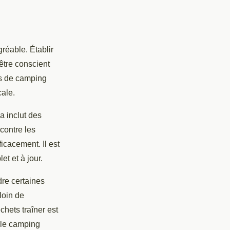
réable. Établir
être conscient
es de camping
cale.
 inclut des
contre les
ficacement. Il est
et et à jour.
dre certaines
loin de
chets traîner est
, le camping