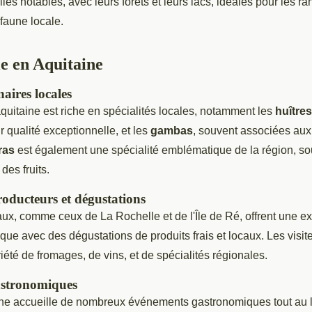
lles notables, avec leurs forêts et leurs lacs, idéales pour les r
faune locale.
e en Aquitaine
naires locales
quitaine est riche en spécialités locales, notamment les
huître
r qualité exceptionnelle, et les
gambas
, souvent associées aux 
ras
est également une spécialité emblématique de la région, so
des fruits.
oducteurs et dégustations
ux, comme ceux de La Rochelle et de l'Île de Ré, offrent une e
ique avec des dégustations de produits frais et locaux. Les visit
iété de fromages, de vins, et de spécialités régionales.
stronomiques
ne accueille de nombreux événements gastronomiques tout au l