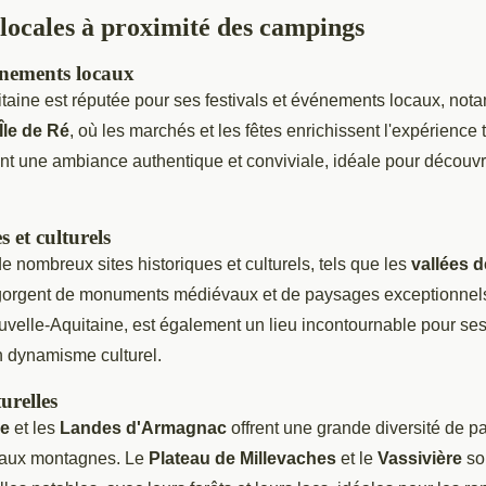
 locales à proximité des campings
vénements locaux
taine est réputée pour ses festivals et événements locaux, no
Île de Ré
, où les marchés et les fêtes enrichissent l'expérience 
t une ambiance authentique et conviviale, idéale pour découvrir
s et culturels
de nombreux sites historiques et culturels, tels que les
vallées 
egorgent de monuments médiévaux et de paysages exceptionnel
uvelle-Aquitaine, est également un lieu incontournable pour se
n dynamisme culturel.
urelles
e
et les
Landes d'Armagnac
offrent une grande diversité de p
n aux montagnes. Le
Plateau de Millevaches
et le
Vassivière
son