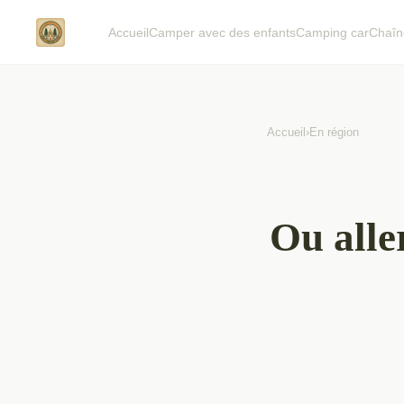
Accueil
Camper avec des enfants
Camping car
Chaîn
Accueil
›
En région
Ou alle