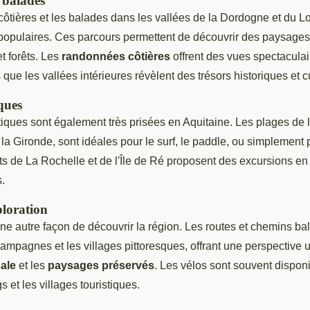
 balades
tières et les balades dans les vallées de la Dordogne et du Lo
 populaires. Ces parcours permettent de découvrir des paysages 
t forêts. Les
randonnées côtières
offrent des vues spectaculai
 que les vallées intérieures révèlent des trésors historiques et cu
ques
tiques sont également très prisées en Aquitaine. Les plages de l
a Gironde, sont idéales pour le surf, le paddle, ou simplement
rts de La Rochelle et de l'Île de Ré proposent des excursions e
s.
ploration
ne autre façon de découvrir la région. Les routes et chemins ba
campagnes et les villages pittoresques, offrant une perspective 
ale
et les
paysages préservés
. Les vélos sont souvent disponi
 et les villages touristiques.