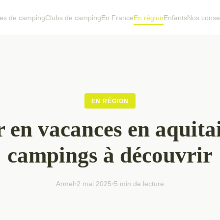
es de camping
Clubs de camping
En France
En région
Enfants
Nos consei
EN RÉGION
r en vacances en aquitai
campings à découvrir
Armel
•
2 mai 2025
•
5 min de lecture