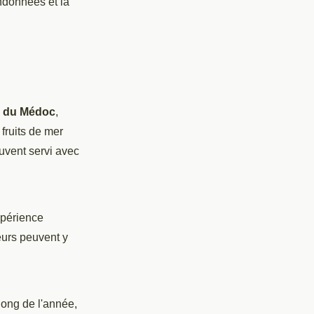
andonnées et la
s du Médoc
,
fruits de mer
uvent servi avec
xpérience
eurs peuvent y
ong de l'année,