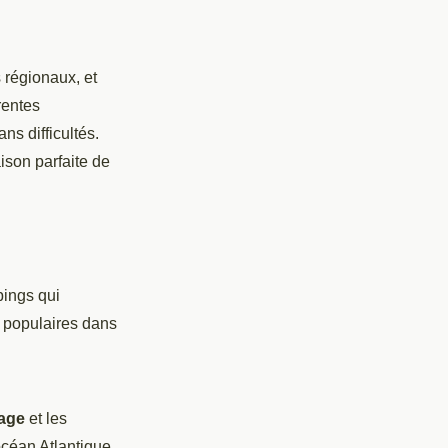
 régionaux, et
rentes
ns difficultés.
ison parfaite de
pings qui
s populaires dans
age
et les
océan Atlantique