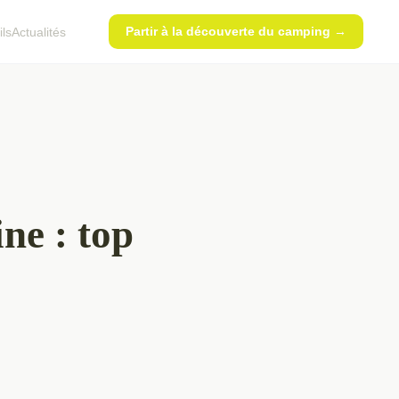
Partir à la découverte du camping →
ls
Actualités
ne : top