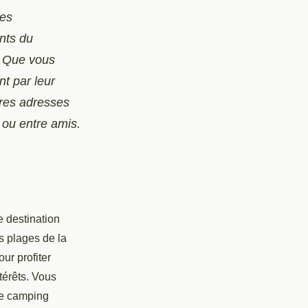
ces
nts du
s. Que vous
t par leur
ures adresses
 ou entre amis.
e destination
es plages
de la
ur profiter
térêts. Vous
e camping