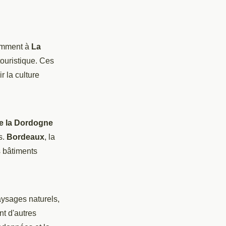
tamment à
La
touristique. Ces
 la culture
de la Dordogne
s.
Bordeaux
, la
s bâtiments
aysages naturels,
t d'autres