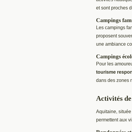
et sont proches 
Campings fami
Les campings fami
proposent souve
une ambiance conv
Campings écol
Pour les amoureux
tourisme respo
dans des zones n
Activités de
Aquitaine, située
permettent aux vi