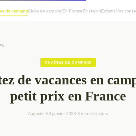
es de camping
Clubs de camping
En France
En région
Enfants
Nos consei
ing
CHAÎNES DE CAMPING
tez de vacances en cam
petit prix en France
Augustin
•
30 janvier 2023
•
3 min de lecture