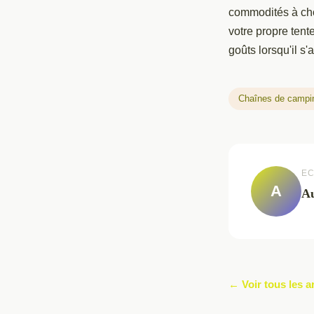
commodités à choi
votre propre ten
goûts lorsqu'il 
Chaînes de campi
EC
A
Au
← Voir tous les a