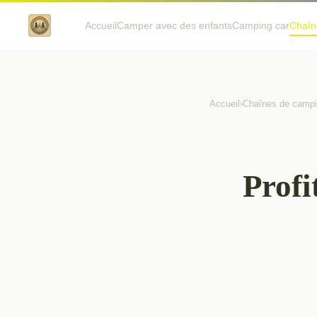
Accueil
Camper avec des enfants
Camping car
Chaîn
Accueil
›
Chaînes de camp
Profi