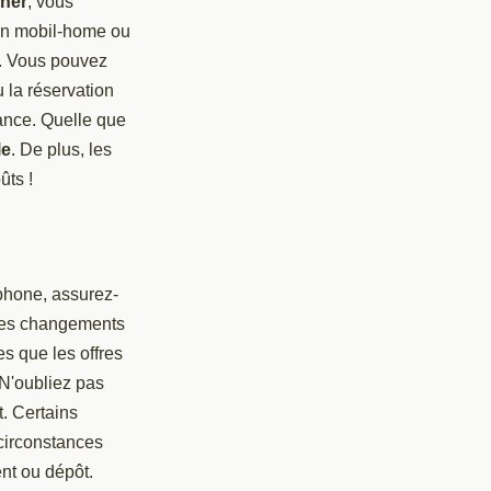
her
, vous
un mobil-home ou
n. Vous pouvez
 la réservation
ance. Quelle que
le
. De plus, les
ûts !
éphone, assurez-
e les changements
es que les offres
 N'oubliez pas
. Certains
circonstances
ent ou dépôt.