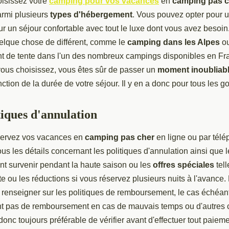
isissez votre
camping pour vos vacances
en
camping pas c
armi plusieurs
types d'hébergement
. Vous pouvez opter pour 
r un séjour confortable avec tout le luxe dont vous avez besoi
elque chose de différent, comme le
camping dans les Alpes
ou
 de tente dans l'un des nombreux campings disponibles en Fr
 vous choisissez, vous êtes sûr de passer un
moment inoubliab
nction de la durée de votre séjour. Il y en a donc pour tous les go
tiques d'annulation
servez vos vacances en
camping pas cher
en ligne ou par tél
tous les détails concernant les politiques d'annulation ainsi qu
nt survenir pendant la haute saison ou les
offres spéciales
tell
e ou les réductions si vous réservez plusieurs nuits à l'avance.
 renseigner sur les politiques de remboursement, le cas échéant
nt pas de remboursement en cas de mauvais temps ou d'autres 
 donc toujours préférable de vérifier avant d'effectuer tout paiem