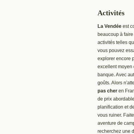
Activités
La Vendée
est c
beaucoup à faire
activités telles q
vous pouvez essa
explorer encore p
excellent moyen 
banque. Avec auta
goûts. Alors n'at
pas cher
en Franc
de prix abordable
planification et 
vous ruiner. Fait
aventure de camp
recherchez une d