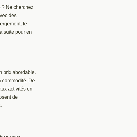
e ? Ne cherchez
Avec des
bergement, le
la suite pour en
n prix abordable.
sa commodité. De
ux activités en
posent de
.