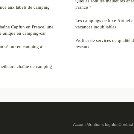
Quelles sont les meilleures en
ance aux labels de camping
France ?
Les campings de luxe Airotel e
chaîne Capfun en France, une
vacances inoubliables
e unique en camping-car
Profiter de services de qualité 
n séjour en camping à
réseaux
meilleure chaîne de camping
Accueil
Mentions légales
Contact