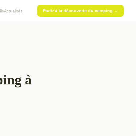
Partir à la découverte du camping →
ls
Actualités
ping à