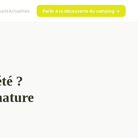
eils
Actualités
Partir à la découverte du camping →
té ?
nature