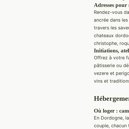
Adresses pour s
Rendez-vous dan
ancrée dans les
travers les sav
chateaux dordog
christophe, roqu
Initiations, ate
Offrez à votre f
pâtisserie ou dé
vezere et perig
vins et traditio
Hébergement
Où loger : camp
En Dordogne, la
couple, chacun 