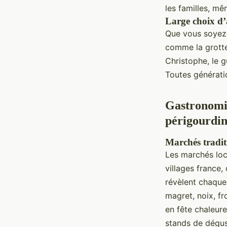
les familles, m
Large choix d’ac
Que vous soyez 
comme la grotte
Christophe, le g
Toutes génératio
Gastronomie
périgourdi
Marchés tradit
Les marchés loc
villages france
révèlent chaque 
magret, noix, fr
en fête chaleure
stands de dégus