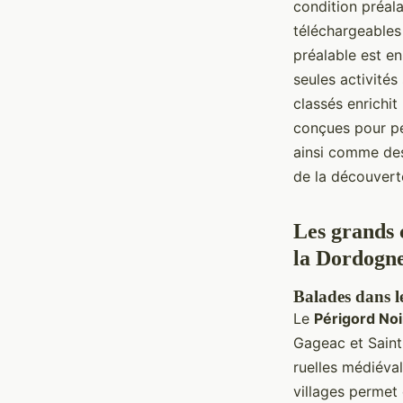
condition préala
téléchargeables 
préalable est en
seules activités
classés enrichit
conçues pour pe
ainsi comme des
de la découvert
Les grands c
la Dordogn
Balades dans le
Le
Périgord Noi
Gageac et Saint
ruelles médiéva
villages permet 