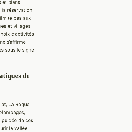
s et plans
: la réservation
limite pas aux
es et villages
hoix d’activités
ne s’affirme
s sous le signe
matiques de
rlat, La Roque
colombages,
e guidée de ces
rir la vallée