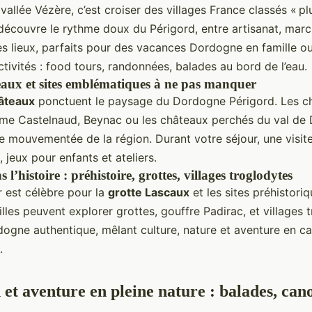
allée Vézère, c’est croiser des villages France classés « p
 découvre le rythme doux du Périgord, entre artisanat, marc
s lieux, parfaits pour des vacances Dordogne en famille ou
activités : food tours, randonnées, balades au bord de l’eau.
teaux et sites emblématiques à ne pas manquer
âteaux
ponctuent le paysage du Dordogne Périgord. Les c
e Castelnaud, Beynac ou les châteaux perchés du val de
ire mouvementée de la région. Durant votre séjour, une visi
 jeux pour enfants et ateliers.
l’histoire : préhistoire, grottes, villages troglodytes
r est célèbre pour la
grotte Lascaux
et les sites préhistoriq
lles peuvent explorer grottes, gouffre Padirac, et villages 
rdogne authentique, mêlant culture, nature et aventure en 
.
et aventure en pleine nature : balades, cano