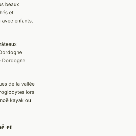
lus beaux
hés et
 avec enfants,
hâteaux
 Dordogne
te Dordogne
ues de la vallée
troglodytes lors
canoë kayak ou
ë et