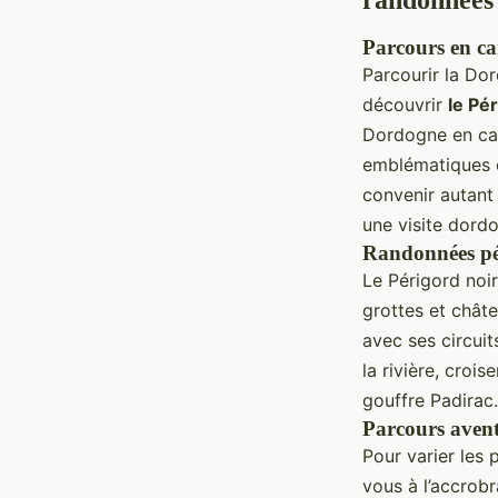
randonnées
Parcours en ca
Parcourir la Do
découvrir
le Pé
Dordogne en can
emblématiques 
convenir autant 
une visite dordo
Randonnées péde
Le Périgord noi
grottes et chât
avec ses circui
la rivière, croi
gouffre Padirac.
Parcours aventu
Pour varier les 
vous à l’accrobr