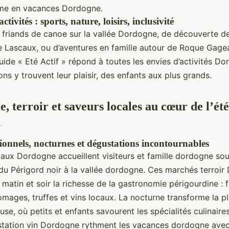
ême en vacances Dordogne.
tivités : sports, nature, loisirs, inclusivité
friands de canoe sur la vallée Dordogne, de découverte de
 Lascaux, ou d’aventures en famille autour de Roque Gage
uide « Eté Actif » répond à toutes les envies d’activités Do
ns y trouvent leur plaisir, des enfants aux plus grands.
, terroir et saveurs locales au cœur de l’été
n
ionnels, nocturnes et dégustations incontournables
aux Dordogne accueillent visiteurs et famille dordogne sous
, du Périgord noir à la vallée dordogne. Ces marchés terroi
matin et soir la richesse de la gastronomie périgourdine : f
omages, truffes et vins locaux. La nocturne transforme la pl
use, où petits et enfants savourent les spécialités culinair
tation vin Dordogne rythment les vacances dordogne avec 