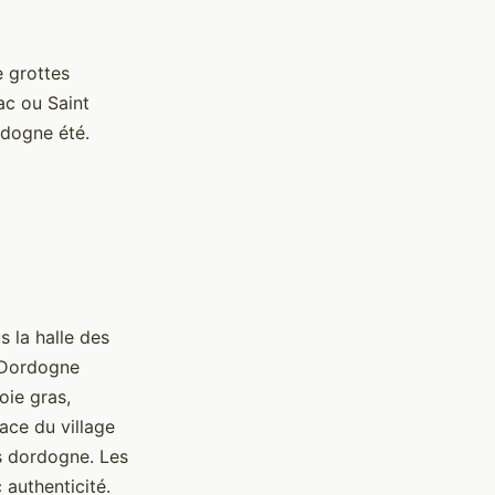
 grottes
ac ou Saint
rdogne été.
 la halle des
r Dordogne
oie gras,
ace du village
es dordogne. Les
authenticité.