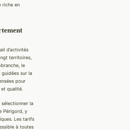
 riche en
artement
il d’activités
gt territoires,
obranche, le
 guidées sur la
pensées pour
et qualité.
 sélectionner la
e Périgord, y
ques. Les tarifs
essible à toutes