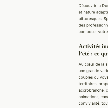
Découvrir la Dor
et nature adapt
pittoresques. Sp
des professionne
composer votre 
Activités i
l’été : ce q
Au cœur de la sa
une grande varié
couples ou voya
territoires, pro
accrobranche, c
animations, enc
convivialité, to