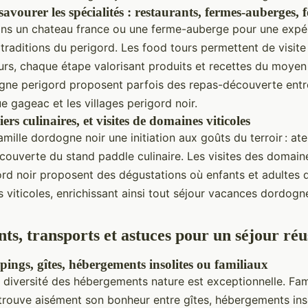
avourer les spécialités : restaurants, fermes-auberges, 
s un chateau france ou une ferme-auberge pour une expér
 traditions du perigord. Les food tours permettent de visit
eurs, chaque étape valorisant produits et recettes du moyen
ne perigord proposent parfois des repas-découverte entre
e gageac et les villages perigord noir.
liers culinaires, et visites de domaines viticoles
amille dordogne noir une initiation aux goûts du terroir : atel
couverte du stand paddle culinaire. Les visites des domaine
ord noir proposent des dégustations où enfants et adultes 
ns viticoles, enrichissant ainsi tout séjour vacances dordogn
s, transports et astuces pour un séjour réu
ings, gîtes, hébergements insolites ou familiaux
 diversité des hébergements nature est exceptionnelle. Fam
trouve aisément son bonheur entre gîtes, hébergements inso