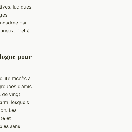
tives, ludiques
ages
 encadrée par
urieux. Prêt à
rdogne pour
lite l’accès à
 groupes d’amis,
 de vingt
parmi lesquels
ion. Les
té et
ibles sans