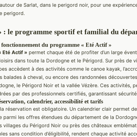
utour de Sarlat, dans le perigord noir, pour une expérience
e perigord.
 » : le programme sportif et familial du dép
t fonctionnement du programme « Eté Actif »
« Eté Actif »
permet chaque été de profiter d’un large éventa
loisirs dans toute la Dordogne et le Périgord. Sur près de vin
upes accèdent à des activités comme le canoe kayak, l’accr
es balades à cheval, ou encore des randonnées découvertes
dogne, le Périgord Noir et la vallée Vézère. Ces activités, 
rées par des professionnels certifiés, garantissant sécurité 
ervation, calendrier, accessibilité et tarifs
 la réservation est obligatoire. Un calendrier clair permet de
ite parmi les offres étendues du département de la Dordogn
s villages du Périgord Noir ou près des châteaux emblémati
bles sans condition d’éligibilité, rendent chaque activité acc