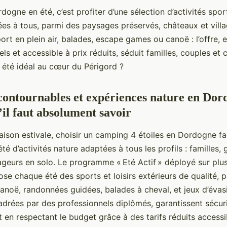
dogne en été, c’est profiter d’une sélection d’activités spor
ées à tous, parmi des paysages préservés, châteaux et vill
ort en plein air, balades, escape games ou canoë : l’offre,
ls et accessible à prix réduits, séduit familles, couples et c
été idéal au cœur du Périgord ?
ncontournables et expériences nature en Do
u’il faut absolument savoir
ison estivale, choisir un camping 4 étoiles en Dordogne faci
té d’activités nature adaptées à tous les
profils : familles,
geurs en solo. Le programme « Eté Actif » déployé sur plus
pose chaque été des sports et loisirs extérieurs de qualité, 
anoë, randonnées guidées, balades à cheval, et jeux d’évas
adrées par des professionnels diplômés, garantissent sécuri
ut en respectant le budget grâce à des tarifs réduits access