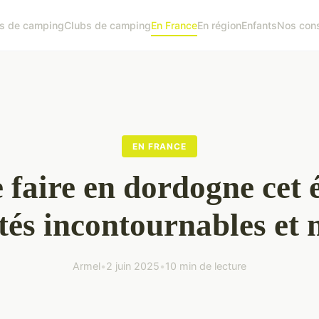
s de camping
Clubs de camping
En France
En région
Enfants
Nos cons
EN FRANCE
 faire en dordogne cet é
ités incontournables et 
Armel
•
2 juin 2025
•
10 min de lecture