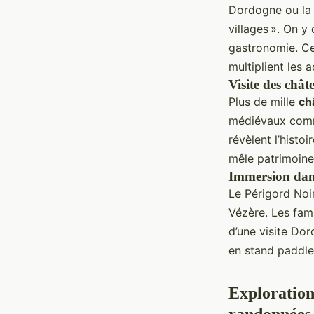
Dordogne ou la v
villages ». On y
gastronomie. Ce
multiplient les 
Visite des châ
Plus de mille
ch
médiévaux comm
révèlent l’histo
mêle patrimoine,
Immersion dans 
Le Périgord Noi
Vézère. Les fami
d’une visite Do
en stand paddle
Exploration 