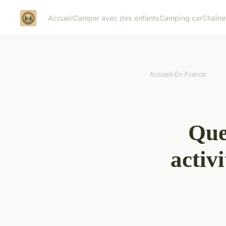
Accueil
Camper avec des enfants
Camping car
Chaîne
Accueil
›
En France
Que
activ