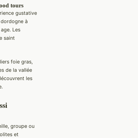
food tours
ience gustative
e dordogne à
 age. Les
 saint
iers foie gras,
s de la vallée
découvrent les
e.
ssi
ille, groupe ou
lites et