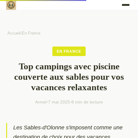
Accueil
›
En France
EN FRANCE
Top campings avec piscine
couverte aux sables pour vos
vacances relaxantes
Armel
•
7 mai 2025
•
8 min de lecture
Les Sables-d'Olonne s'imposent comme une
destination de choix pour des vacances