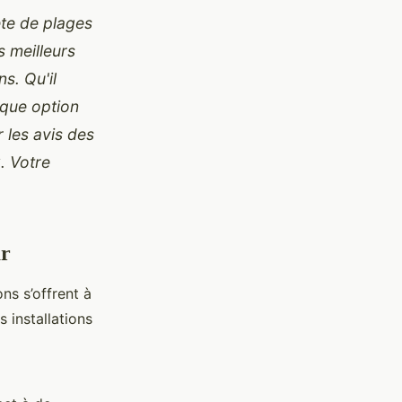
te de plages
s meilleurs
s. Qu'il
aque option
 les avis des
x. Votre
ar
ons s’offrent
à
 installations