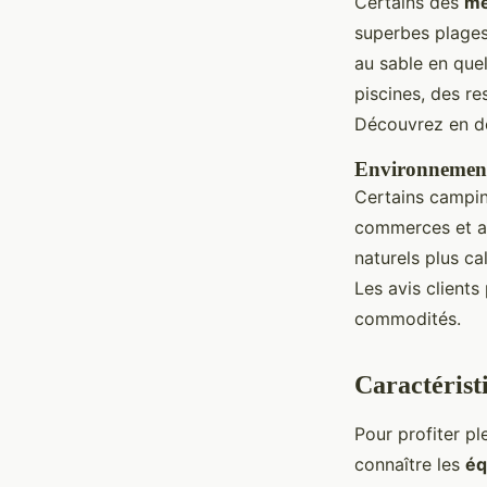
Certains des
me
superbes plages
au sable en que
piscines, des re
Découvrez en dét
Environnements 
Certains campin
commerces et at
naturels plus ca
Les avis clients
commodités.
Caractérist
Pour profiter p
connaître les
éq