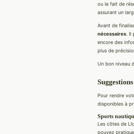
ou le fait de r
assurant un lar
Avant de finali
nécessaires
. I
encore des info
plus de précisio
Un bon niveau d
Suggestions
Pour rendre vot
disponibles à p
Sports nautiqu
Les côtes de Ll
pouvez pratiquer