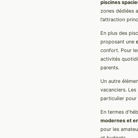
piscines spaci
zones dédiées a
l’attraction prin
En plus des pis
proposant une
confort. Pour le
activités quoti
parents.
Un autre élémen
vacanciers. Les 
particulier pou
En termes d'héb
modernes et en
pour les amateu
et budgets.