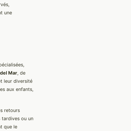
rvés,
nt une
écialisées,
 del Mar
, de
t leur diversité
ées aux enfants,
s retours
 tardives ou un
t que le