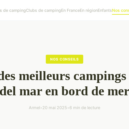
s de camping
Clubs de camping
En France
En région
Enfants
Nos cons
NOS CONSEILS
es meilleurs campings 
del mar en bord de me
Armel
•
20 mai 2025
•
6 min de lecture