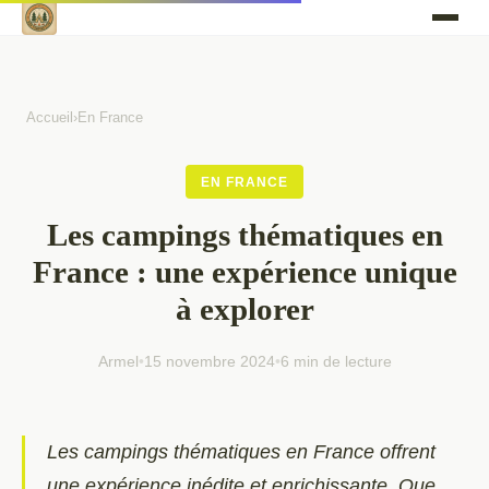
Accueil
›
En France
EN FRANCE
Les campings thématiques en
France : une expérience unique
à explorer
Armel
•
15 novembre 2024
•
6 min de lecture
Les campings thématiques en France offrent
une expérience inédite et enrichissante. Que