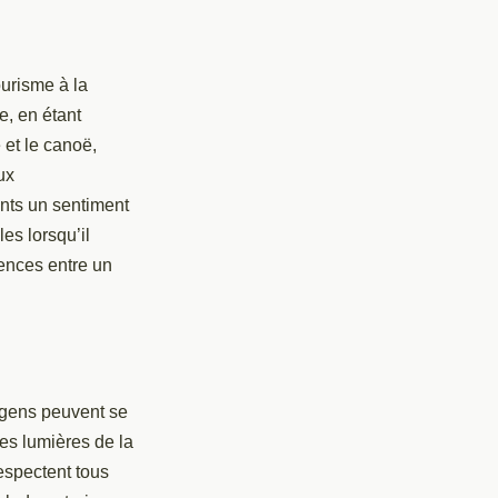
urisme à la
, en étant
 et le canoë,
ux
ents un sentiment
es lorsqu’il
rences entre un
 gens peuvent se
les lumières de la
respectent tous