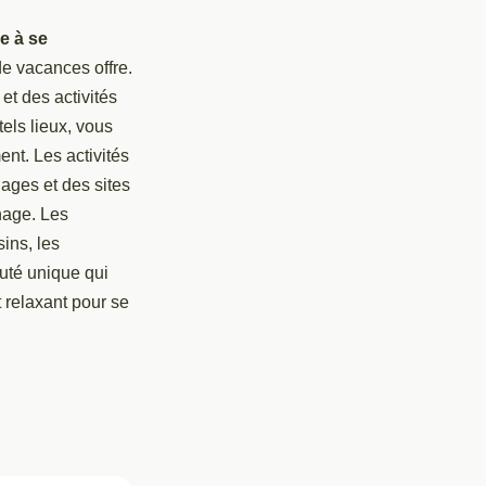
e à se
de vacances offre.
et des activités
els lieux, vous
nt. Les activités
ages et des sites
nage. Les
ins, les
uté unique qui
 relaxant pour se