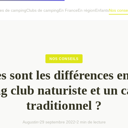
es de camping
Clubs de camping
En France
En région
Enfants
Nos consei
NOS CONSEILS
s sont les différences e
g club naturiste et un 
traditionnel ?
Augustin
•
29 septembre 2022
•
2 min de lecture