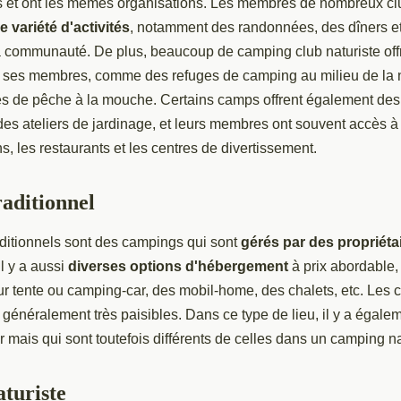
 et ont les mêmes organisations. Les membres de nombreux cl
e variété d'activités
, notamment des randonnées, des dîners e
a communauté. De plus, beaucoup de camping club naturiste of
 ses membres, comme des refuges de camping au milieu de la n
tes de pêche à la mouche. Certains camps offrent également des
des ateliers de jardinage, et leurs membres ont souvent accès à
, les restaurants et les centres de divertissement.
aditionnel
ditionnels sont des campings qui sont
gérés par des propriétai
il y a aussi
diverses options d'hébergement
à prix abordable
 tente ou camping-car, des mobil-home, des chalets, etc. Les
t généralement très paisibles. Dans ce type de lieu, il y a égale
r mais qui sont toutefois différents de celles dans un camping na
turiste