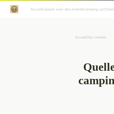
Accueil
Camper avec des enfants
Camping car
Chaîn
Accueil
›
Nos conseils
Quelle
campin