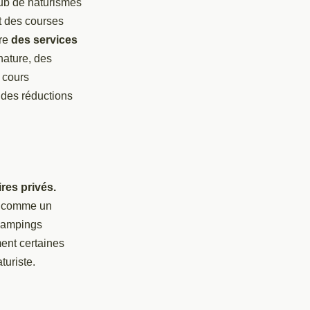
ub de naturismes
t des courses
fre
des services
ature, des
 cours
 des réductions
res privés.
, comme un
 campings
ment certaines
turiste.