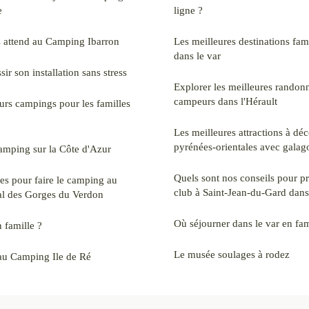
e
ligne ?
 attend au Camping Ibarron
Les meilleures destinations fam
dans le var
ir son installation sans stress
Explorer les meilleures randon
campeurs dans l'Hérault
eurs campings pour les familles
Les meilleures attractions à déc
pyrénées-orientales avec gala
amping sur la Côte d'Azur
Quels sont nos conseils pour p
es pour faire le camping au
club à Saint-Jean-du-Gard dans
al des Gorges du Verdon
Où séjourner dans le var en fam
 famille ?
Le musée soulages à rodez
au Camping Ile de Ré