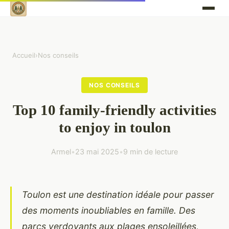
Accueil
›
Nos conseils
NOS CONSEILS
Top 10 family-friendly activities
to enjoy in toulon
Armel
•
23 mai 2025
•
9 min de lecture
Toulon est une destination idéale pour passer
des moments inoubliables en famille. Des
parcs verdoyants aux plages ensoleillées,